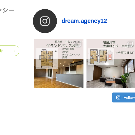
dream.agency12
せ
Follow