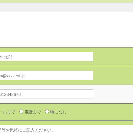
ールまで
電話まで
特になし