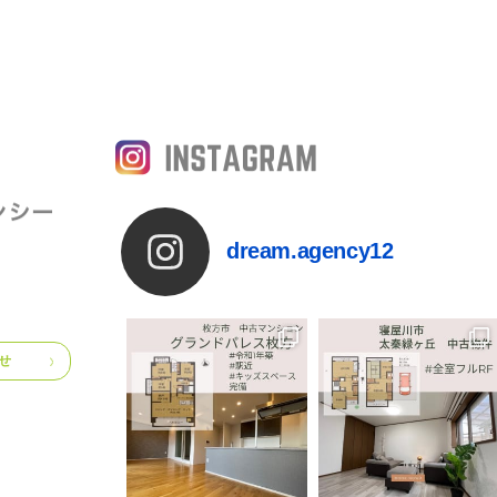
dream.agency12
せ