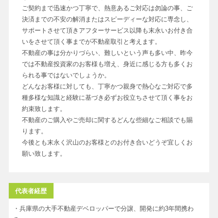
ご契約まで迅速かつ丁寧で、熱意あるご対応は勿論の事、ご
決済までの不安の解消またはスピーディーな対応に専念し、
サポートさせて頂きアフターサービス以降も末永いお付き合
いをさせて頂く事までが不動産取引と考えます。
不動産の事は分かりづらい、難しいという声も多い中、昨今
では不動産投資家のお客様も増え、身近に感じる方も多くお
られる事ではないでしょうか。
どんなお客様に対しても、丁寧かつ親身で熱心なご対応で多
種多様な知識と経験に基づき必ずお役立ちさせて頂く事をお
約束致します。
不動産のご購入やご売却に関するどんな些細なご相談でも賜
ります。
今後とも末永く沢山のお客様とのお付き合いどうぞ宜しくお
願い致します。
代表者経歴
・兵庫県の大手不動産デベロッパーで分譲、開発に約3年間携わ