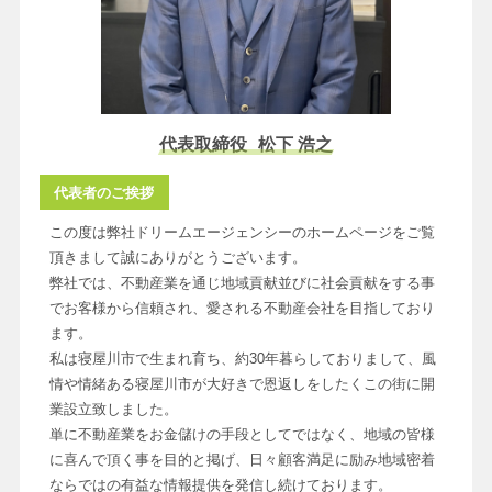
代表取締役
松下 浩之
代表者のご挨拶
この度は弊社ドリームエージェンシーのホームページをご覧
頂きまして誠にありがとうございます。
弊社では、不動産業を通じ地域貢献並びに社会貢献をする事
でお客様から信頼され、愛される不動産会社を目指しており
ます。
私は寝屋川市で生まれ育ち、約30年暮らしておりまして、風
情や情緒ある寝屋川市が大好きで恩返しをしたくこの街に開
業設立致しました。
単に不動産業をお金儲けの手段としてではなく、地域の皆様
に喜んで頂く事を目的と掲げ、日々顧客満足に励み地域密着
ならではの有益な情報提供を発信し続けております。