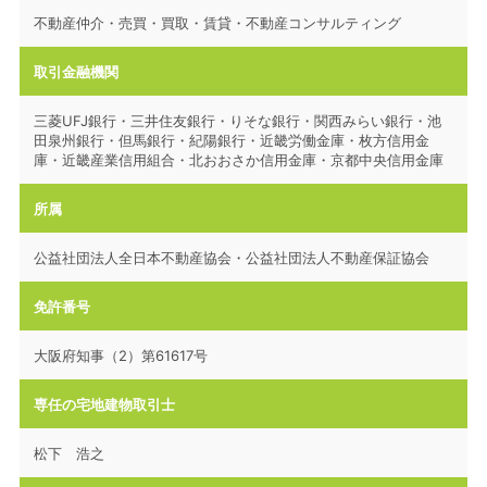
不動産仲介・売買・買取・賃貸・不動産コンサルティング
取引金融機関
三菱UFJ銀行・三井住友銀行・りそな銀行・関西みらい銀行・池
田泉州銀行・但馬銀行・紀陽銀行・近畿労働金庫・枚方信用金
庫・近畿産業信用組合・北おおさか信用金庫・京都中央信用金庫
所属
公益社団法人全日本不動産協会・公益社団法人不動産保証協会
免許番号
大阪府知事（2）第61617号
専任の宅地建物取引士
松下 浩之